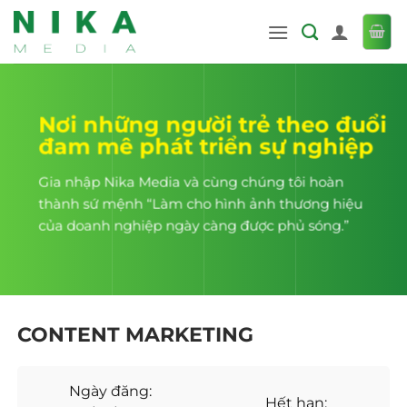
Bỏ
qua
nội
dung
Nơi những người trẻ theo đuổi
đam mê phát triển sự nghiệp
Gia nhập Nika Media và cùng chúng tôi hoàn
thành sứ mệnh “Làm cho hình ảnh thương hiệu
của doanh nghiệp ngày càng được phủ sóng.”
CONTENT MARKETING
Ngày đăng:
Hết hạn: