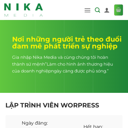
Bỏ
qua
nội
dung
Nơi những người trẻ theo đuổi
đam mê phát triển sự nghiệp
Gia nhập Nika Media và cùng chúng tôi hoàn
thành sứ mệnh”Làm cho hình ảnh thương hiệu
của doanh nghiệpngày càng được phủ sóng.”
LẬP TRÌNH VIÊN WORPRESS
Ngày đăng:
Hết hạn: