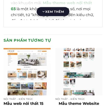
vào khuyến mãi.
Mẫu theme web nội thất
03
là một không gian triển lãm số, nơi mọi
XEM THÊM
chi tiết, từ “không gian trắng” đến kiểu chữ,
đều được “chăm chút” để tôn vinh sản
phẩm và tư duy thiết kế của bạn. Và dĩ
nhiên, tất cả được xây dựng trên một nền
tảng kỹ thuật chuẩn SEO tuyệt đối.
SẢN PHẨM TƯƠNG TỰ
Định Vị Của Mẫu 03: Khi “Chất” Của
Thương Hiệu Là Ưu Tiên Số 1
Khác biệt với các mẫu theme tập trung vào
đa dạng sản phẩm (như mẫu 09) hay bán
hàng qua hotline (như mẫu 06),
mẫu theme
web nội thất 03
bán một “cảm giác”, một
“phong cách sống”.
NỘI THẤT - KIẾN TRÚC
NỘI THẤT - KIẾN TRÚC
Mẫu web nôi thất 15
Mẫu theme Website