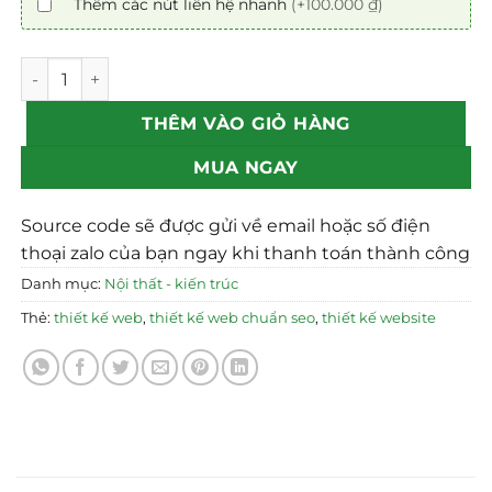
Thêm các nút liên hệ nhanh
(+100.000 ₫)
Mẫu theme web nội thất 03 chuẩn SEO số lượng
THÊM VÀO GIỎ HÀNG
MUA NGAY
Source code sẽ được gửi về email hoặc số điện
thoại zalo của bạn ngay khi thanh toán thành công
Danh mục:
Nội thất - kiến trúc
Thẻ:
thiết kế web
,
thiết kế web chuẩn seo
,
thiết kế website