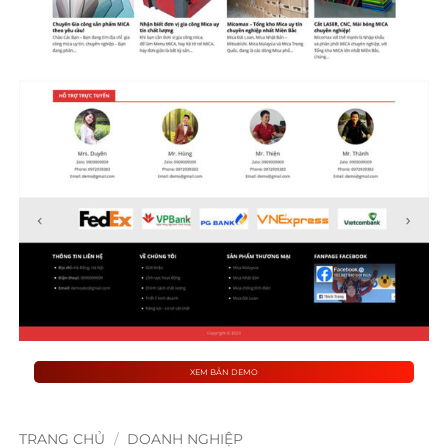
XEM BẢN DEMO
TRANG CHỦ
/
DOANH NGHIỆP