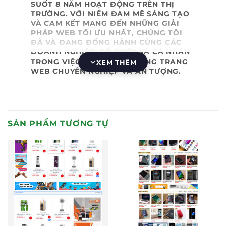
SUỐT 8 NĂM HOẠT ĐỘNG TRÊN THỊ
TRƯỜNG. VỚI NIỀM ĐAM MÊ SÁNG TẠO
VÀ CAM KẾT MANG ĐẾN NHỮNG GIẢI
PHÁP WEB TỐI ƯU NHẤT, CHÚNG TÔI
ĐÃ VÀ ĐANG ĐỒNG HÀNH CÙNG CÁC
DOANH NGHIỆP, TỔ CHỨC VÀ CÁ NHÂN
TRONG VIỆC XÂY DỰNG NHỮNG TRANG
XEM THÊM
WEB CHUYÊN NGHIỆP VÀ ẤN TƯỢNG.
SẢN PHẨM TƯƠNG TỰ