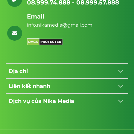
08.999.74.888 - 08.999.57.888
(First Impression).
Sự khác biệt giữa Theme thường và
Email
Theme chuẩn SEO nông sản
info.nikamedia@gmail.com
Một giao diện website bán hạt điều chuyên
nghiệp sẽ được thiết kế với tư duy UX/UI
(trải nghiệm người dùng/giao diện người
dùng) tập trung vào việc kích thích vị giác
và tạo dựng niềm tin.
Địa chỉ
Theme thường:
Chỉ liệt kê sản phẩm, giá
bán và nút mua hàng. Cấu trúc code
Liên kết nhanh
cồng kềnh, tải chậm.
Dịch vụ của Nika Media
Mẫu theme website bán hạt điều
chuẩn SEO:
Tối ưu hóa hiển thị hình ảnh
macro (cận cảnh) để thấy rõ độ mẩy của
hạt, tích hợp các block thông tin về