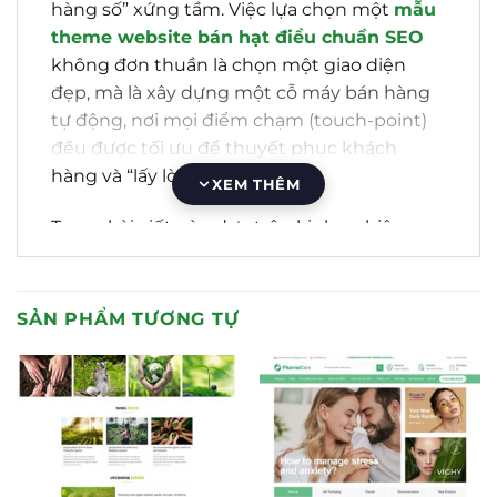
hàng số” xứng tầm. Việc lựa chọn một
mẫu
theme website bán hạt điều chuẩn SEO
không đơn thuần là chọn một giao diện
đẹp, mà là xây dựng một cỗ máy bán hàng
tự động, nơi mọi điểm chạm (touch-point)
đều được tối ưu để thuyết phục khách
hàng và “lấy lòng” Google.
XEM THÊM
Trong bài viết này, dựa trên kinh nghiệm
triển khai dự án thực tế cho nhiều doanh
nghiệp nông sản, tôi sẽ phân tích sâu về các
tiêu chí kỹ thuật, thẩm mỹ và chiến lược nội
SẢN PHẨM TƯƠNG TỰ
dung cần có cho một website bán hạt điều
thành công.
Tại sao cần Mẫu theme Website
bán hạt điều chuẩn SEO chuyên
biệt?