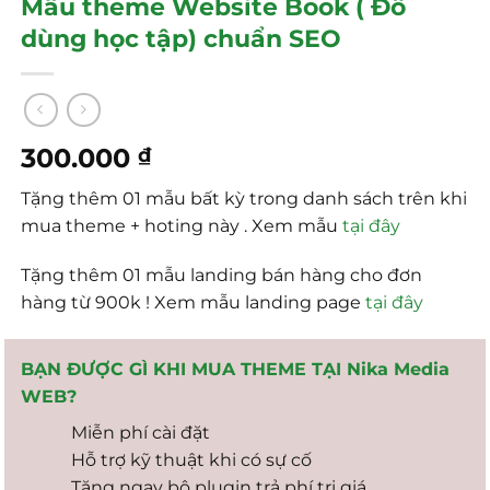
Mẫu theme Website Book ( Đồ
dùng học tập) chuẩn SEO
300.000
₫
Tặng thêm 01 mẫu bất kỳ trong danh sách trên khi
mua theme + hoting này . Xem mẫu
tại đây
Tặng thêm 01 mẫu landing bán hàng cho đơn
hàng từ 900k ! Xem mẫu landing page
tại đây
BẠN ĐƯỢC GÌ KHI MUA THEME TẠI Nika Media
WEB?
Miễn phí cài đặt
Hỗ trợ kỹ thuật khi có sự cố
Tặng ngay bộ plugin trả phí trị giá