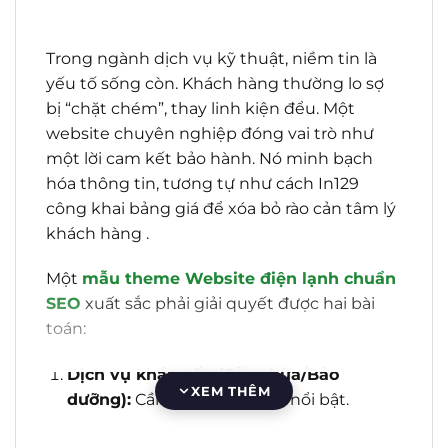
Trong ngành dịch vụ kỹ thuật, niềm tin là
yếu tố sống còn. Khách hàng thường lo sợ
bị “chặt chém”, thay linh kiện đểu. Một
website chuyên nghiệp đóng vai trò như
một lời cam kết bảo hành. Nó minh bạch
hóa thông tin, tương tự như cách In129
công khai bảng giá để xóa bỏ rào cản tâm lý
khách hàng .
Một
mẫu theme Website điện lạnh chuẩn
SEO
xuất sắc phải giải quyết được hai bài
toán:
Dịch vụ khẩn cấp (Sửa chữa/Bảo
XEM THÊM
dưỡng):
Cần tốc độ, nút gọi nổi bật.
Bán hàng (Máy lạnh/Tủ lạnh):
Cần