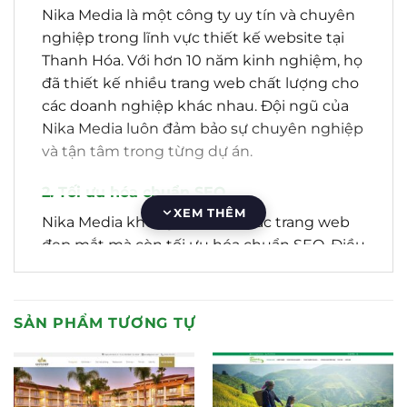
Nika Media là một công ty uy tín và chuyên
nghiệp trong lĩnh vực thiết kế website tại
Thanh Hóa. Với hơn 10 năm kinh nghiệm, họ
đã thiết kế nhiều trang web chất lượng cho
các doanh nghiệp khác nhau. Đội ngũ của
Nika Media luôn đảm bảo sự chuyên nghiệp
và tận tâm trong từng dự án.
2. Tối ưu hóa chuẩn SEO
XEM THÊM
Nika Media không chỉ tạo ra các trang web
đẹp mắt mà còn tối ưu hóa chuẩn SEO. Điều
này giúp trang web của bạn dễ dàng được
tìm thấy trên các công cụ tìm kiếm như
Google. Tối ưu hóa SEO là một yếu tố quan
SẢN PHẨM TƯƠNG TỰ
trọng để thu hút khách hàng và tăng cơ hội
kinh doanh.
3. Hỗ trợ 24/7 và bảo hành trọn đời