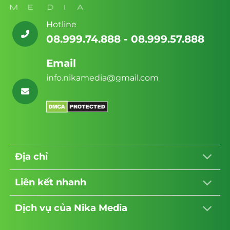
bán hàng đến web tin tức. Điều này cho
thấy họ có khả năng đáp ứng nhu cầu đa
Hotline
dạng của khách hàng.
08.999.74.888 - 08.999.57.888
6. Giao diện hiện đại và tùy biến cao
Email
Nika Media luôn tạo ra các giao diện hiện
info.nikamedia@gmail.com
đại, thân thiện với người dùng và dễ dàng
tùy biến. Đội ngũ thiết kế của họ sẽ làm việc
cùng bạn để đảm bảo trang web phản ánh
đúng thương hiệu và mục tiêu kinh doanh
của bạn.
Địa chỉ
7. Quy trình thiết kế chặt chẽ
Nika Media tuân thủ quy trình thiết kế chặt
Liên kết nhanh
chẽ, từ việc thu thập thông tin, thiết kế giao
diện, phát triển, kiểm tra và triển khai. Điều
Dịch vụ của Nika Media
này đảm bảo rằng bạn sẽ nhận được một
trang web hoàn hảo và đáp ứng đúng yêu