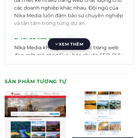
đã thiết kế nhiều trang web chất lượng cho
các doanh nghiệp khác nhau. Đội ngũ của
Nika Media luôn đảm bảo sự chuyên nghiệp
và tận tâm trong từng dự án.
2. Tối ưu hóa chuẩn SEO
XEM THÊM
Nika Media không chỉ tạo ra các trang web
đẹp mắt mà còn tối ưu hóa chuẩn SEO. Điều
này giúp trang web của bạn dễ dàng được
tìm thấy trên các công cụ tìm kiếm như
Google. Tối ưu hóa SEO là một yếu tố quan
SẢN PHẨM TƯƠNG TỰ
trọng để thu hút khách hàng và tăng cơ hội
kinh doanh.
3. Hỗ trợ 24/7 và bảo hành trọn đời
Nika Media cam kết hỗ trợ khách hàng 24/7
và bảo hành trọn đời cho các trang web mà
họ thiết kế. Điều này đảm bảo rằng bạn