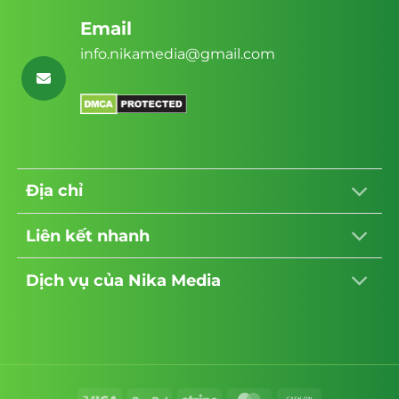
6. Giao diện hiện đại và tùy biến cao
Email
Nika Media luôn tạo ra các giao diện hiện
info.nikamedia@gmail.com
đại, thân thiện với người dùng và dễ dàng
tùy biến. Đội ngũ thiết kế của họ sẽ làm việc
cùng bạn để đảm bảo trang web phản ánh
đúng thương hiệu và mục tiêu kinh doanh
của bạn.
Địa chỉ
7. Quy trình thiết kế chặt chẽ
Nika Media tuân thủ quy trình thiết kế chặt
Liên kết nhanh
chẽ, từ việc thu thập thông tin, thiết kế giao
diện, phát triển, kiểm tra và triển khai. Điều
Dịch vụ của Nika Media
này đảm bảo rằng bạn sẽ nhận được một
trang web hoàn hảo và đáp ứng đúng yêu
cầu của bạn
8 Bảo mật thông tin khách hàng và bảo
mất trược các tin tặc có ý định tấn công