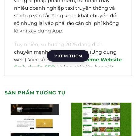
vấn giải pháp phần mềm, tôi nhận thấy
nhiều doanh nghiệp taxi truyền thống và
startup vận tải đang khao khát chuyển đổi
số nhưng lại vấp phải rào cản chi phí khổng
lồ khi xây dựng App.
Tuy nhiên, xu hướng 2025 đang dịch
chuyển mạnh mẽ về Web App (Ứng dụng
XEM THÊM
web). Việc sở hữu một
mẫu theme Website
Grab chuẩn SEO
không chỉ giúp bạn tiết
kiệm hàng tỷ đồng chi phí phát triển App
Native ban đầu, mà còn là kênh thu hút
người dùng (User Acquisition) hiệu quả
SẢN PHẨM TƯƠNG TỰ
nhất nhờ tận dụng sức mạnh tìm kiếm của
Google.
Hãy cùng tôi “mổ xẻ” giải pháp giao diện
này dưới góc độ kỹ thuật và chiến lược kinh
doanh.