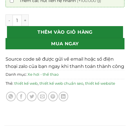
Thêm các nút liên hệ nhanh
(+100.000 ₫)
Mẫu theme Website review xe hơi chuẩn SEO số lượng
THÊM VÀO GIỎ HÀNG
MUA NGAY
Source code sẽ được gửi về email hoặc số điện
thoại zalo của bạn ngay khi thanh toán thành công
Danh mục:
Xe hơi - thể thao
Thẻ:
thiết kế web
,
thiết kế web chuẩn seo
,
thiết kế website