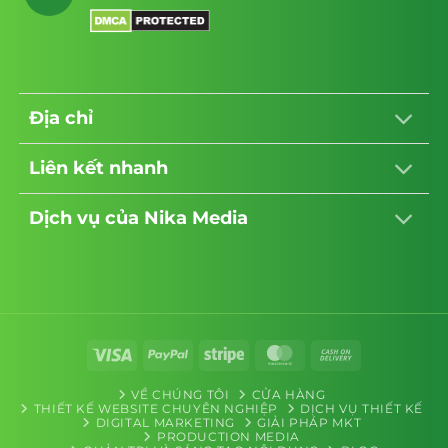
– một nhu cầu thiết yếu của người mua
xe
.
Tối ưu hóa nguồn thu (Monetization):
Tích hợp sẵn các vị trí đặt banner quảng
Địa chỉ
cáo, link Affiliate (tiếp thị liên kết) phụ
kiện xe, bảo hiểm xe một cách tinh tế,
Liên kết nhanh
không gây khó chịu cho người đọc.
Dịch vụ của Nika Media
Visa
PayPal
Stripe
MasterCard
Cash
On
VỀ CHÚNG TÔI
CỬA HÀNG
Delivery
THIẾT KẾ WEBSITE CHUYÊN NGHIỆP
DỊCH VỤ THIẾT KẾ
DIGITAL MARKETING
GIẢI PHÁP MKT
PRODUCTION MEDIA