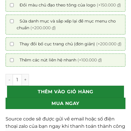
Đổi màu chủ đạo theo tông của logo
(+150.000 ₫)
Sửa danh mục và sắp xếp lại đề mục menu cho
chuẩn
(+200.000 ₫)
Thay đổi bố cục trang chủ (đơn giản)
(+200.000 ₫)
Thêm các nút liên hệ nhanh
(+100.000 ₫)
Mẫu web bất động sản 18 - MEKONG LAND số lượng
THÊM VÀO GIỎ HÀNG
MUA NGAY
Source code sẽ được gửi về email hoặc số điện
thoại zalo của bạn ngay khi thanh toán thành công