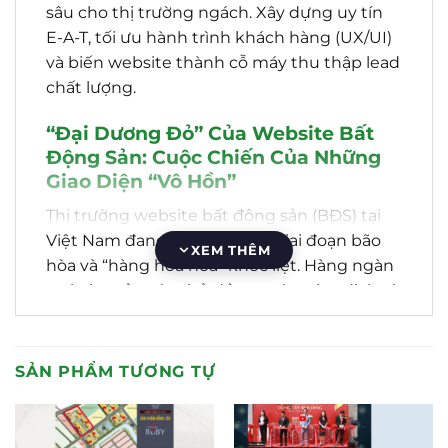
sâu cho thị trường ngách. Xây dựng uy tín
E-A-T, tối ưu hành trình khách hàng (UX/UI)
và biến website thành cỗ máy thu thập lead
chất lượng.
“Đại Dương Đỏ” Của Website Bất
Động Sản: Cuộc Chiến Của Những
Giao Diện “Vô Hồn”
Thị trường website bất động sản (BĐS) tại
Việt Nam đang trải qua một giai đoạn bão
XEM THÊM
hòa và “hàng hóa hóa” khốc liệt. Hàng ngàn
website của các chủ đầu tư, sàn giao dịch và
môi giới cá nhân đang bị cuốn vào một cuộc
chiến về giao diện, cố gắng sao chép lẫn
nhau.
SẢN PHẨM TƯƠNG TỰ
Hậu quả tất yếu là một “đại dương đỏ” của
sự tương đồng. Hầu hết các website BĐS