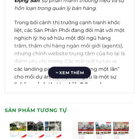
Động Sản
: sự phân mảnh thương hiệu và sự
hỗn loạn trong quản lý bán hàng.
Trong bối cảnh thị trường cạnh tranh khốc
liệt, các Sàn Phân Phối đang đối mặt với một
nghịch lý: họ sở hữu một đội ngũ hàng
trăm, thậm chí hàng ngàn môi giới (agents),
nhưng chính website trung tâm của họ lại là
điểm yếu chí mạng. Các môi giới tự tạo ra
các landing page “vệ tinh”, “dùng một lần”
XEM THÊM
cho mỗi dự án.
Hậu quả tất yếu là một sự
“phân mảnh thương hiệu” (brand
fragmentation)
nghiêm trọng
.
Khách hàng
không thể nhận diện một thương hiệu Sàn
duy nhất, mạnh mẽ; thay vào đó, họ đối mặt
SẢN PHẨM TƯƠNG TỰ
với một loạt các trang web thiếu nhất quán,
thiếu chuyên nghiệp
.
Để giải quyết vấn đề này,
Mẫu web bất