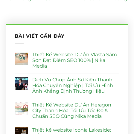
BÀI VIẾT GẦN ĐÂY
Thiết Kế Website Dự Án Vlasta Sầm
Sơn Đạt Điểm SEO 100% | Nika
Media
Không
có
Dịch Vụ Chụp Ảnh Sự Kiện Thanh
bình
luận
Hóa Chuyên Nghiệp | Tối Ưu Hình
ở
Ảnh Khẳng Định Thương Hiệu
Thiết
Kế
Không
Website
có
Dự
Thiết Kế Website Dự Án Heragon
bình
Án
luận
City Thanh Hóa: Tối Ưu Tốc Độ &
Vlasta
ở
Sầm
Chuẩn SEO Cùng Nika Media
Dịch
Sơn
Vụ
Đạt
Không
Chụp
Điểm
có
Ảnh
Thiết kế website Iconia Lakeside:
SEO
bình
Sự
100%
luận