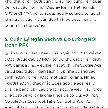
khó chịu cho người dùng. Điều này cũng liên quan
đến các câu hỏi như “Display Remarketing Ads
CPC or CPM?”, bởi tần suất hợp lý sẽ giúp tối ưu chi
phí quảng cáo mà vẫn duy trì hiệu quả, mang lại
doanh thu bền vững.
5. Quản Lý Ngân Sách và Đo Lường ROI
trong PPC
Quản lý ngân sách hiệu quả là yếu tố cốt lõi để đạt
được lợi tức đầu tư (ROI) tối ưu cho các chiến dịch
PPC campaigns. Việc kiểm soát chi phí Google Ads
và dự báo trước ngân sách giúp nhà quảng cáo
định hướng chiến lược một cách rõ ràng. Nhiều
người thường thắc mắc Does google ads really
charge per click? Câu trả lời là có, và việc hiểu rõ cơ
chế cost-per-click là chìa khóa để tối ưu. Với một
Google Ads Cost Tool: Take Control of Your Ad
Budget, bạn có thể dễ dàng theo dõi và điều chỉnh