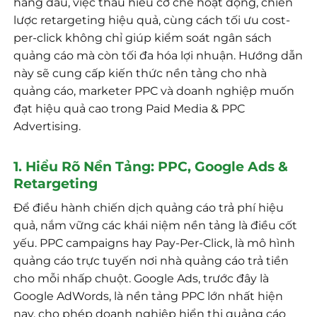
hàng đầu, việc thấu hiểu cơ chế hoạt động, chiến
lược retargeting hiệu quả, cùng cách tối ưu cost-
per-click không chỉ giúp kiểm soát ngân sách
quảng cáo mà còn tối đa hóa lợi nhuận. Hướng dẫn
này sẽ cung cấp kiến thức nền tảng cho nhà
quảng cáo, marketer PPC và doanh nghiệp muốn
đạt hiệu quả cao trong Paid Media & PPC
Advertising.
1. Hiểu Rõ Nền Tảng: PPC, Google Ads &
Retargeting
Để điều hành chiến dịch quảng cáo trả phí hiệu
quả, nắm vững các khái niệm nền tảng là điều cốt
yếu. PPC campaigns hay Pay-Per-Click, là mô hình
quảng cáo trực tuyến nơi nhà quảng cáo trả tiền
cho mỗi nhấp chuột. Google Ads, trước đây là
Google AdWords, là nền tảng PPC lớn nhất hiện
nay, cho phép doanh nghiệp hiển thị quảng cáo