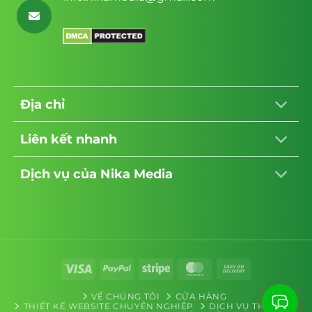
Địa chỉ
Liên kết nhanh
Dịch vụ của Nika Media
Visa
PayPal
Stripe
MasterCard
Cash
On
VỀ CHÚNG TÔI
CỬA HÀNG
Delivery
THIẾT KẾ WEBSITE CHUYÊN NGHIỆP
DỊCH VỤ THIẾT KẾ