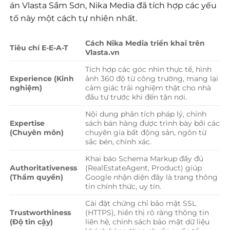
án Vlasta Sầm Sơn, Nika Media đã tích hợp các yếu
tố này một cách tự nhiên nhất.
Cách Nika Media triển khai trên
Tiêu chí E-E-A-T
Vlasta.vn
Tích hợp các góc nhìn thực tế, hình
Experience (Kinh
ảnh 360 độ từ công trường, mang lại
nghiệm)
cảm giác trải nghiệm thật cho nhà
đầu tư trước khi đến tận nơi.
Nội dung phân tích pháp lý, chính
Expertise
sách bán hàng được trình bày bởi các
(Chuyên môn)
chuyên gia bất động sản, ngôn từ
sắc bén, chính xác.
Khai báo Schema Markup đầy đủ
Authoritativeness
(RealEstateAgent, Product) giúp
(Thẩm quyền)
Google nhận diện đây là trang thông
tin chính thức, uy tín.
Cài đặt chứng chỉ bảo mật SSL
Trustworthiness
(HTTPS), hiển thị rõ ràng thông tin
(Độ tin cậy)
liên hệ, chính sách bảo mật dữ liệu