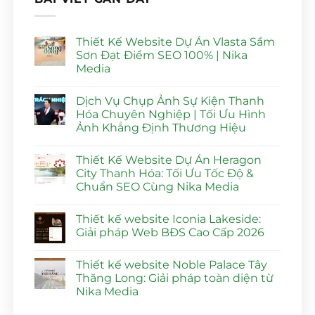
Thiết Kế Website Dự Án Vlasta Sầm
Sơn Đạt Điểm SEO 100% | Nika
Media
Không
có
Dịch Vụ Chụp Ảnh Sự Kiện Thanh
bình
luận
Hóa Chuyên Nghiệp | Tối Ưu Hình
ở
Ảnh Khẳng Định Thương Hiệu
Thiết
Kế
Không
Website
có
Dự
Thiết Kế Website Dự Án Heragon
bình
Án
luận
City Thanh Hóa: Tối Ưu Tốc Độ &
Vlasta
ở
Sầm
Chuẩn SEO Cùng Nika Media
Dịch
Sơn
Vụ
Đạt
Không
Chụp
Điểm
có
Ảnh
Thiết kế website Iconia Lakeside:
SEO
bình
Sự
100%
luận
Giải pháp Web BĐS Cao Cấp 2026
Kiện
ở
|
Thanh
Thiết
Nika
Không
Hóa
Kế
Media
có
Chuyên
Thiết kế website Noble Palace Tây
Website
bình
Nghiệp
Dự
luận
Thăng Long: Giải pháp toàn diện từ
|
Án
ở
Tối
Nika Media
Heragon
Thiết
Ưu
City
kế
Hình
Không
Thanh
website