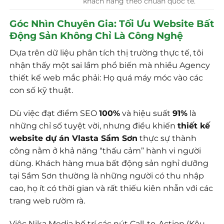
khách hàng theo chuẩn quốc tế.
Góc Nhìn Chuyên Gia: Tối Ưu Website Bất
Động Sản Không Chỉ Là Công Nghệ
Dựa trên dữ liệu phân tích thị trường thực tế, tôi
nhận thấy một sai lầm phổ biến mà nhiều Agency
thiết kế web mắc phải: Họ quá máy móc vào các
con số kỹ thuật.
Dù việc đạt điểm SEO
100%
và hiệu suất
91%
là
những chỉ số tuyệt vời, nhưng điều khiến
thiết kế
website dự án Vlasta Sầm Sơn
thực sự thành
công nằm ở khả năng “thấu cảm” hành vi người
dùng. Khách hàng mua bất động sản nghỉ dưỡng
tại Sầm Sơn thường là những người có thu nhập
cao, họ ít có thời gian và rất thiếu kiên nhẫn với các
trang web rườm rà.
Việc Nika Media bố trí các nút Call-to-Action (Kêu