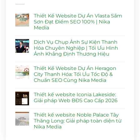
Thiết Kế Website Dự Án Vlasta Sầm
Sơn Đạt Điểm SEO 100% | Nika
Media
Không
có
Dịch Vụ Chụp Ảnh Sự Kiện Thanh
bình
luận
Hóa Chuyên Nghiệp | Tối Ưu Hình
ở
Ảnh Khẳng Định Thương Hiệu
Thiết
Kế
Không
Website
có
Dự
Thiết Kế Website Dự Án Heragon
bình
Án
luận
City Thanh Hóa: Tối Ưu Tốc Độ &
Vlasta
ở
Sầm
Chuẩn SEO Cùng Nika Media
Dịch
Sơn
Vụ
Đạt
Không
Chụp
Điểm
có
Ảnh
Thiết kế website Iconia Lakeside:
SEO
bình
Sự
100%
luận
Giải pháp Web BĐS Cao Cấp 2026
Kiện
ở
|
Thanh
Thiết
Nika
Không
Hóa
Kế
Media
có
Chuyên
Thiết kế website Noble Palace Tây
Website
bình
Nghiệp
Dự
luận
Thăng Long: Giải pháp toàn diện từ
|
Án
ở
Tối
Nika Media
Heragon
Thiết
Ưu
City
kế
Hình
Không
Thanh
website
Ảnh
có
Hóa:
Iconia