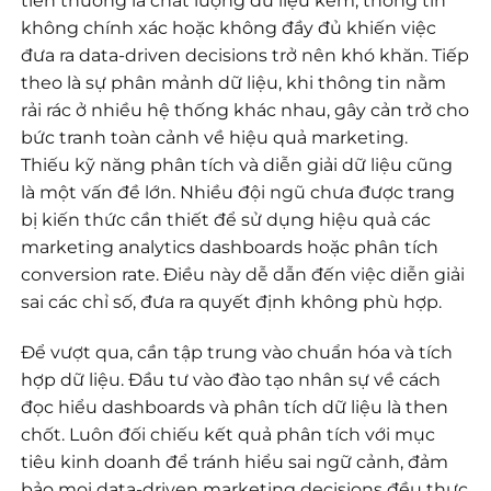
tiên thường là chất lượng dữ liệu kém, thông tin
không chính xác hoặc không đầy đủ khiến việc
đưa ra data-driven decisions trở nên khó khăn. Tiếp
theo là sự phân mảnh dữ liệu, khi thông tin nằm
rải rác ở nhiều hệ thống khác nhau, gây cản trở cho
bức tranh toàn cảnh về hiệu quả marketing.
Thiếu kỹ năng phân tích và diễn giải dữ liệu cũng
là một vấn đề lớn. Nhiều đội ngũ chưa được trang
bị kiến thức cần thiết để sử dụng hiệu quả các
marketing analytics dashboards hoặc phân tích
conversion rate. Điều này dễ dẫn đến việc diễn giải
sai các chỉ số, đưa ra quyết định không phù hợp.
Để vượt qua, cần tập trung vào chuẩn hóa và tích
hợp dữ liệu. Đầu tư vào đào tạo nhân sự về cách
đọc hiểu dashboards và phân tích dữ liệu là then
chốt. Luôn đối chiếu kết quả phân tích với mục
tiêu kinh doanh để tránh hiểu sai ngữ cảnh, đảm
bảo mọi data-driven marketing decisions đều thực