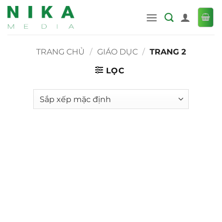
Bỏ
qua
nội
dung
TRANG CHỦ
/
GIÁO DỤC
/
TRANG 2
LỌC