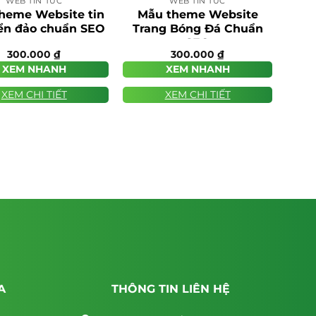
WEB TIN TỨC
WEB TIN TỨC
heme Website tin
Mẫu theme Website
iển đảo chuẩn SEO
Trang Bóng Đá Chuẩn
SEO
300.000
₫
300.000
₫
XEM NHANH
XEM NHANH
XEM CHI TIẾT
XEM CHI TIẾT
A
THÔNG TIN LIÊN HỆ