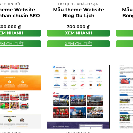
EB TIN TỨC
DU LỊCH - KHÁCH SẠN
heme Website
Mẫu theme Website
Mẫu
 nhân chuẩn SEO
Blog Du Lịch
Bón
300.000
₫
300.000
₫
EM NHANH
XEM NHANH
EM CHI TIẾT
XEM CHI TIẾT