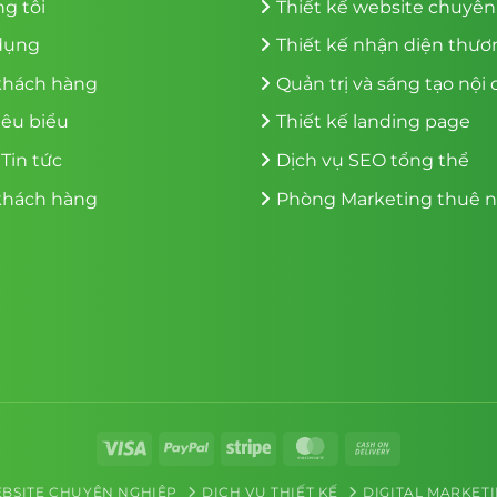
g tôi
Thiết kế website chuyê
dụng
Thiết kế nhận diện thươ
khách hàng
Quản trị và sáng tạo nội
iêu biểu
Thiết kế landing page
 Tin tức
Dịch vụ SEO tổng thể
khách hàng
Phòng Marketing thuê n
Visa
PayPal
Stripe
MasterCard
Cash
On
EBSITE CHUYÊN NGHIỆP
DỊCH VỤ THIẾT KẾ
DIGITAL MARKET
Delivery