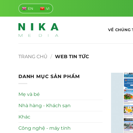
Bỏ
EN
VI
qua
nội
dung
VỀ CHÚNG 
TRANG CHỦ
/
WEB TIN TỨC
DANH MỤC SẢN PHẨM
Mẹ và bé
Nhà hàng - Khách sạn
Khác
Công nghệ - máy tính