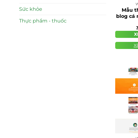
W
Sức khỏe
Mẫu t
blog cá
Thực phẩm - thuốc
X
X