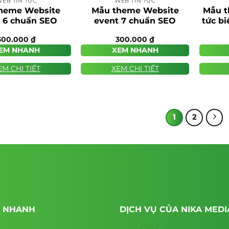
EB TIN TỨC
WEB TIN TỨC
heme Website
Mẫu theme Website
Mẫu t
 6 chuẩn SEO
event 7 chuẩn SEO
tức b
300.000
₫
300.000
₫
EM NHANH
XEM NHANH
EM CHI TIẾT
XEM CHI TIẾT
1
2
T NHANH
DỊCH VỤ CỦA NIKA MEDI