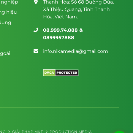
n nghiệp
Thanh Hóa: Số 68 Đường Dừa,
Xã Thiệu Quang, Tỉnh Thanh
ng hiệu
Hóa, Việt Nam.
 dung
08.999.74.888 &
0899957888
info.nikamedia@gmail.com
goài
ING
GIẢI PHÁP MKT
PRODUCTION MEDIA