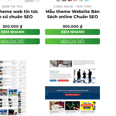
WEB TIN TỨC
CÔNG NGHỆ - MÁY TÍNH
heme web tin tức
Mẫu theme Website Bán
o sứ chuẩn SEO
Sách online Chuẩn SEO
300.000
₫
300.000
₫
XEM NHANH
XEM NHANH
XEM CHI TIẾT
XEM CHI TIẾT