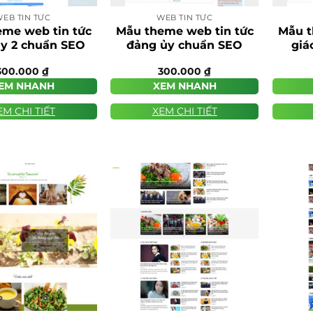
EB TIN TỨC
WEB TIN TỨC
me web tin tức
Mẫu theme web tin tức
Mẫu t
y 2 chuẩn SEO
đảng ủy chuẩn SEO
giá
300.000
₫
300.000
₫
EM NHANH
XEM NHANH
EM CHI TIẾT
XEM CHI TIẾT