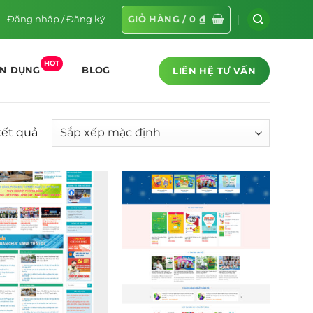
Đăng nhập / Đăng ký
GIỎ HÀNG /
0
₫
HOT
LIÊN HỆ TƯ VẤN
ỂN DỤNG
BLOG
kết quả