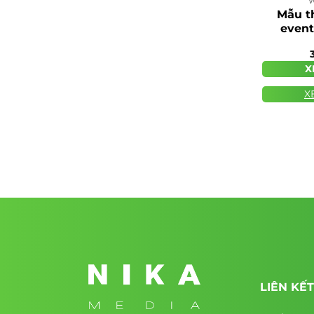
W
Mẫu t
event
X
X
LIÊN KẾ