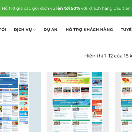
Hỗ trợ giá các gói dịch vụ
lên tới 50%
với khách hàng đầu tiên
TÔI
DỊCH VỤ
DỰ ÁN
HỖ TRỢ KHÁCH HÀNG
TUY
Hiển thị 1–12 của 18 