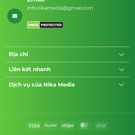
Nika Media luôn tạo ra các giao diện hiện
info.nikamedia@gmail.com
đại, thân thiện với người dùng và dễ dàng
tùy biến. Đội ngũ thiết kế của họ sẽ làm việc
cùng bạn để đảm bảo trang web phản ánh
đúng thương hiệu và mục tiêu kinh doanh
của bạn.
Địa chỉ
7. Quy trình thiết kế chặt chẽ
Nika Media tuân thủ quy trình thiết kế chặt
Liên kết nhanh
chẽ, từ việc thu thập thông tin, thiết kế giao
diện, phát triển, kiểm tra và triển khai. Điều
Dịch vụ của Nika Media
này đảm bảo rằng bạn sẽ nhận được một
trang web hoàn hảo và đáp ứng đúng yêu
cầu của bạn
8 Bảo mật thông tin khách hàng và bảo
mất trược các tin tặc có ý định tấn công
Visa
PayPal
Stripe
MasterCard
Cash
On
website của bạn