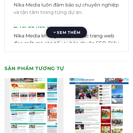
Nika Media luôn đảm bảo sự chuyên nghiệp
và tận tâm trong từng dự án.
2. Tối ưu hóa chuẩn SEO
XEM THÊM
Nika Media không chỉ tạo ra các trang web
đẹp mắt mà còn tối ưu hóa chuẩn SEO. Điều
này giúp trang web của bạn dễ dàng được
tìm thấy trên các công cụ tìm kiếm như
Google. Tối ưu hóa SEO là một yếu tố quan
SẢN PHẨM TƯƠNG TỰ
trọng để thu hút khách hàng và tăng cơ hội
kinh doanh.
3. Hỗ trợ 24/7 và bảo hành trọn đời
Nika Media cam kết hỗ trợ khách hàng 24/7
và bảo hành trọn đời cho các trang web mà
họ thiết kế. Điều này đảm bảo rằng bạn
luôn có sự hỗ trợ khi cần và trang web của