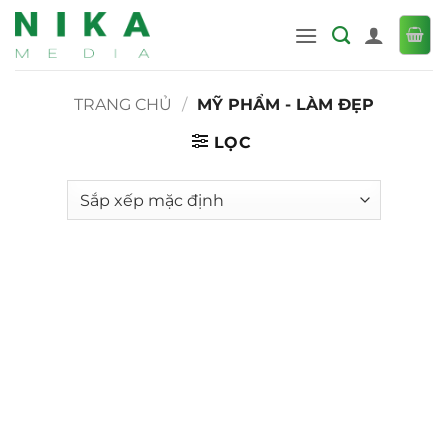
Bỏ
qua
nội
dung
TRANG CHỦ
/
MỸ PHẨM - LÀM ĐẸP
LỌC