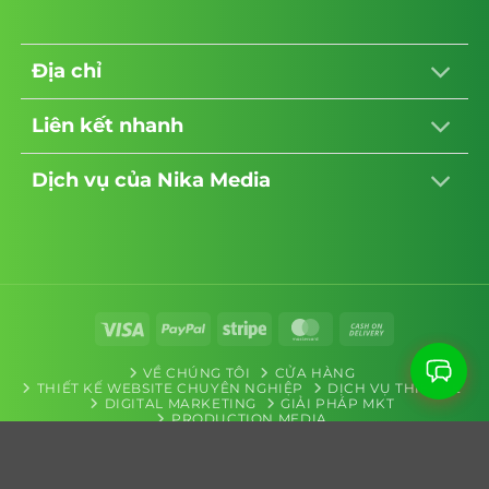
Địa chỉ
Liên kết nhanh
Dịch vụ của Nika Media
Visa
PayPal
Stripe
MasterCard
Cash
On
VỀ CHÚNG TÔI
CỬA HÀNG
Delivery
THIẾT KẾ WEBSITE CHUYÊN NGHIỆP
DỊCH VỤ THIẾT KẾ
DIGITAL MARKETING
GIẢI PHÁP MKT
PRODUCTION MEDIA
QUẢN TRỊ VÀ SÁNG TẠO NỘI DUNG
BLOG
Design by 2026 ©Copyright 2026 © Được phát triển bởi