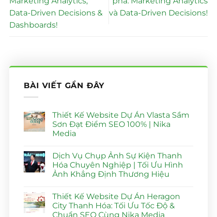
Marketing Analytics,
phá: Marketing Analytics
Data-Driven Decisions &
và Data-Driven Decisions!
Dashboards!
BÀI VIẾT GẦN ĐÂY
Thiết Kế Website Dự Án Vlasta Sầm
Sơn Đạt Điểm SEO 100% | Nika
Media
Không
có
Dịch Vụ Chụp Ảnh Sự Kiện Thanh
bình
luận
Hóa Chuyên Nghiệp | Tối Ưu Hình
ở
Ảnh Khẳng Định Thương Hiệu
Thiết
Kế
Không
Website
có
Dự
Thiết Kế Website Dự Án Heragon
bình
Án
luận
City Thanh Hóa: Tối Ưu Tốc Độ &
Vlasta
ở
Sầm
Chuẩn SEO Cùng Nika Media
Dịch