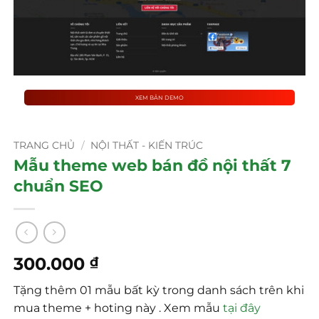
XEM BẢN DEMO
TRANG CHỦ
/
NỘI THẤT - KIẾN TRÚC
Mẫu theme web bán đồ nội thất 7
chuẩn SEO
300.000
₫
Tặng thêm 01 mẫu bất kỳ trong danh sách trên khi
mua theme + hoting này . Xem mẫu
tại đây