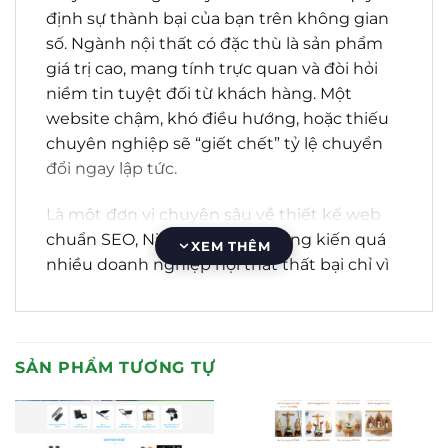
định sự thành bại của bạn trên không gian
số. Ngành nội thất có đặc thù là sản phẩm
giá trị cao, mang tính trực quan và đòi hỏi
niềm tin tuyệt đối từ khách hàng. Một
website chậm, khó điều hướng, hoặc thiếu
chuyên nghiệp sẽ “giết chết” tỷ lệ chuyển
đổi ngay lập tức.
Là một đơn vị chuyên sâu về thiết kế web
chuẩn SEO, Nika Media đã chứng kiến quá
XEM THÊM
nhiều doanh nghiệp nội thất thất bại chỉ vì
chọn sai nền tảng ban đầu. Họ có sản phẩm
tốt, hình ảnh đẹp, nhưng website của họ
không thể tiếp cận khách hàng tiềm năng
qua Google, hoặc tệ hơn, khiến khách hàng
SẢN PHẨM TƯƠNG TỰ
“chạy mất dép” vì trải nghiệm tồi tệ.
Bài viết này không chỉ liệt kê các giao diện