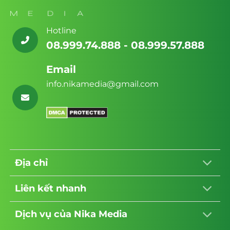
Hotline
08.999.74.888 - 08.999.57.888
Email
info.nikamedia@gmail.com
Vượt qua “cái bẫy” giao diện đẹp nhưng
rỗng tuếch
Một giao diện lộng lẫy nhưng được xây
Địa chỉ
dựng trên một bộ mã (code) cồng kềnh,
không tối ưu SEO sẽ giống như một
Liên kết nhanh
showroom xa hoa đặt ở cuối một con hẻm
cụt không ai biết đến.
Dịch vụ của Nika Media