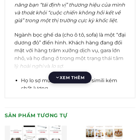
năng bạn “tái định vị” thương hiệu của mình
và thoát khỏi “cuộc chiến không hồi kết về
giá”
trong một thị trường cực kỳ khốc liệt.
Ngành bọc ghế da (cho ô tô, sofa) là một “đại
dương đỏ”
điển hình. Khách hàng đang đối
mặt với hàng trăm xưởng dịch vụ, gara lớn
nhỏ, và họ đang ở trong một trạng thái tâm
lý
hoài nghi
và
lo sợ
:
XEM THÊM
Họ lo sợ mua phải da giả, da simili kém
chất lượng.
Họ lo sợ về tay nghề thợ: “Thi công có ẩu
không? Đường may có đẹp không? Có
làm hỏng xe/ghế của tôi không?”
SẢN PHẨM TƯƠNG TỰ
Họ lo sợ về bảo hành: “Bong tróc, nổ da ai
sẽ chịu trách nhiệm?”