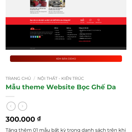
XEM BẢN DEMO
TRANG CHỦ
/
NỘI THẤT - KIẾN TRÚC
Mẫu theme Website Bọc Ghế Da
300.000
₫
Tặng thêm 01 mẫu bất kỳ trong danh sách trên khi