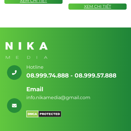
XEM CHI TIẾT
XEM CHI TIẾT
Nội dung Giáo dục Chuyên sâu:
Khu vực
Blog không chỉ dừng lại ở mô tả đá, mà
phải đi sâu vào kiến thức: “Tác dụng
phong thủy của đá Thạch anh tóc vàng
theo mệnh”, “Cách lựa chọn vật phẩm Tỳ
Hưu hợp tuổi”, hay “Phân tích năng lượng
của đá Ruby tự nhiên”. Đây là bằng
chứng rõ ràng nhất về sự chuyên môn
Hotline
của bạn.
08.999.74.888 - 08.999.57.888
Thông tin Kiểm định Sản phẩm:
Mỗi sản
Email
phẩm đá quý, đặc biệt là các mặt hàng có
giá trị cao, cần được hiển thị thông tin
info.nikamedia@gmail.com
kiểm định rõ ràng.
Mẫu theme Website
đá quý phong thủy chuẩn SEO
cần tích
hợp module trưng bày Giấy kiểm định
(Certificate) trực tiếp trên trang sản