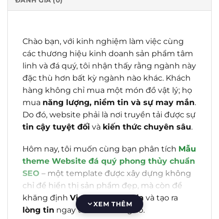
ĐÁNH GIÁ (0)
Chào bạn, với kinh nghiệm làm việc cùng
các thương hiệu kinh doanh sản phẩm tâm
linh và đá quý, tôi nhận thấy rằng ngành này
đặc thù hơn bất kỳ ngành nào khác. Khách
hàng không chỉ mua một món đồ vật lý; họ
mua
năng lượng, niềm tin và sự may mắn
.
Do đó, website phải là nơi truyền tải được sự
tin cậy tuyệt đối
và
kiến thức chuyên sâu
.
Hôm nay, tôi muốn cùng bạn phân tích
Mẫu
theme Website đá quý phong thủy chuẩn
SEO
– một template được xây dựng không
chỉ để hiển thị sản phẩm đẹp, mà còn để
khẳng định
Vị thế Chuyên gia
và tạo ra
XEM THÊM
lòng tin
ngay trên nền tảng số.