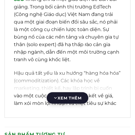
giảng. Trong bối cảnh thị trường EdTech
(Công nghệ Giáo dục) Việt Nam đang trải
qua một giai đoạn biến đổi sâu sắc, nó phải
là một công cụ chiến lược toàn diện. Sự
bùng nổ của các nền tảng và chuyên gia tự
thân (solo expert) đã hạ thấp rào cản gia
nhập ngành, dẫn đến một môi trường cạnh
tranh vô cùng khốc liệt.
Hậu quả tất yếu là xu hướng “hàng hóa hóa”
(commoditization). Các khóa học về
marketing, thiết kế, hay lập trình bị cuốn
vào một cuộc chiến không hồi kết về giá,
XEM THÊM
làm xói mòn lợi nhuận và triệt tiêu sự khác
biệt. Các cam kết “biết làm ngay”, “rẻ nhất
thị trường” xuất hiện ở khắp mọi nơi, khiến
học viên tiềm năng bị bão hòa và hoài nghi.
SẢN PHẨM TƯƠNG TỰ