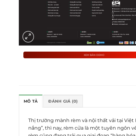
XEM BẢN DEMO
MÔ TẢ
ĐÁNH GIÁ (0)
Thị trường mành rèm và nội thất vải tại Vi
nắng”, thì nay, rèm cửa là một tuyên ngôn 
rèm cũng đang trải qua giai đoạn “hàng hóa