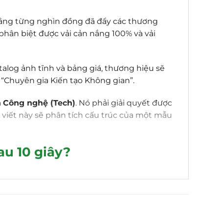
 bằng từng nghìn đồng đã đẩy các thương
phân biệt được vải cản nắng 100% và vải
talog ảnh tĩnh và bảng giá, thương hiệu sẽ
Chuyên gia Kiến tạo Không gian”.
à
Công nghệ (Tech)
. Nó phải giải quyết được
 viết này sẽ phân tích cấu trúc của một mẫu
au 10 giây?
 rèm:
cắt ghép vụng về. Khách hàng không thể