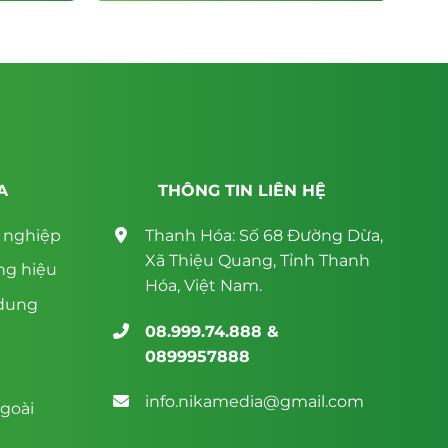
, thay vì bắt họ tự mò mẫm trong danh mục
A
THÔNG TIN LIÊN HỆ
n nghiệp
Thanh Hóa: Số 68 Đường Dừa,
Xã Thiệu Quang, Tỉnh Thanh
ng hiệu
Hóa, Việt Nam.
 dung
08.999.74.888 &
0899957888
info.nikamedia@gmail.com
goài