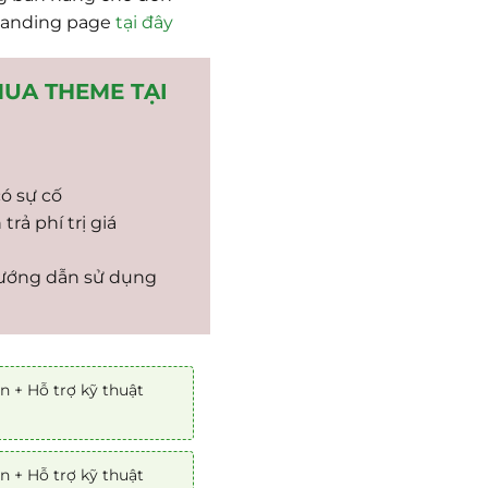
landing page
tại đây
MUA THEME TẠI
có sự cố
rả phí trị giá
hướng dẫn sử dụng
n + Hỗ trợ kỹ thuật
n + Hỗ trợ kỹ thuật