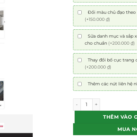
Đổi màu chủ đạo theo 
(+150.000 ₫)
Sửa danh mục và sắp x
cho chuẩn
(+200.000 ₫)
Thay đổi bố cục trang 
(+200.000 ₫)
Thêm các nút liên hệ 
Mẫu theme web mành rèm H
THÊM VÀO 
MUA N