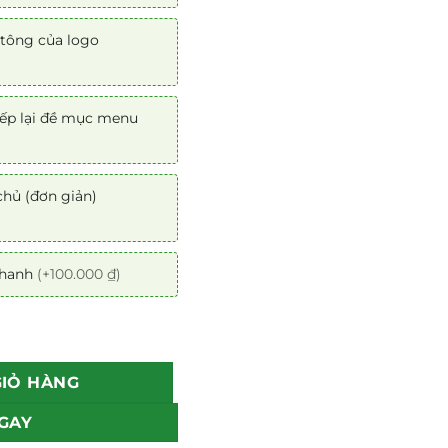
tông của logo
ếp lại đề mục menu
chủ (đơn giản)
nhanh
(+100.000 ₫)
ùng Anh chuẩn SEO số lượng
GIỎ HÀNG
GAY