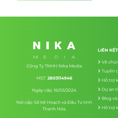
độc quyền.”
Website sẽ dẫn dắt khách hàng từ nhu cầu (
sản phẩm.
LIÊN KẾ
Về chún
Công Ty TNHH Nika Media
Tuyển 
MST:
2803114946
Hỗ trợ 
Dự án t
Ngày cấp: 16/05/2024
Blog và
Nơi cấp: Sở Kế Hoạch và Đầu Tư tỉnh
Hỗ trợ 
Thanh Hóa.