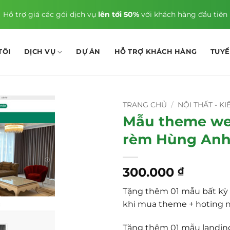
Hỗ trợ giá các gói dịch vụ
lên tới 50%
với khách hàng đầu tiên
TÔI
DỊCH VỤ
DỰ ÁN
HỖ TRỢ KHÁCH HÀNG
TUY
TRANG CHỦ
/
NỘI THẤT - K
Mẫu theme w
rèm Hùng Anh
300.000
₫
Tặng thêm 01 mẫu bất kỳ 
khi mua theme + hoting 
Tặng thêm 01 mẫu landin