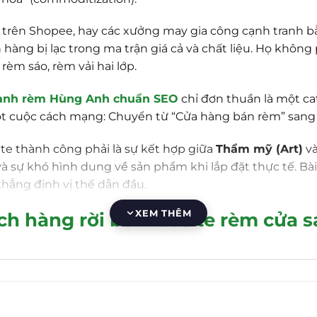
rẻ trên Shopee, hay các xưởng may gia công cạnh tranh
àng bị lạc trong ma trận giá cả và chất liệu. Họ không 
èm sáo, rèm vải hai lớp.
nh rèm Hùng Anh chuẩn SEO
chỉ đơn thuần là một ca
 cuộc cách mạng: Chuyển từ “Cửa hàng bán rèm” sang “
ite thành công phải là sự kết hợp giữa
Thẩm mỹ (Art)
v
 sự khó hình dung về sản phẩm khi lắp đặt thực tế. Bài
ẳng định vị thế dẫn đầu.
XEM THÊM
ách hàng rời bỏ website rèm cửa s
ẳng vào trải nghiệm người dùng (UX) hiện tại của ngành
b chỉ đăng ảnh chụp mẫu vải (swatch) bé xíu hoặc ảnh 