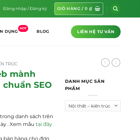
Đăng nhập / Đăng ký
GIỎ HÀNG /
0
₫
HOT
LIÊN HỆ TƯ VẤN
ỂN DỤNG
BLOG
IẾN TRÚC
eb mành
DANH MỤC SẢN
 chuẩn SEO
PHẨM
trong danh sách trên
này . Xem mẫu
tại đây
g bán hàng cho đơn