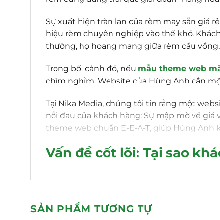
Sự xuất hiện tràn lan của rèm may sẵn giá 
hiệu rèm chuyên nghiệp vào thế khó. Khách h
thường, họ hoang mang giữa rèm cầu vồng, r
Trong bối cảnh đó, nếu
mẫu theme web mà
chìm nghỉm. Website của Hùng Anh cần một
Tại Nika Media, chúng tôi tin rằng một webs
nỗi đau của khách hàng: Sự mập mờ về giá và
theme web chuẩn E-E-A-T, giúp Hùng Anh kh
Vấn đề cốt lõi: Tại sao kh
Trước khi bàn về giao diện đẹp, hãy nhìn th
SẢN PHẨM TƯƠNG TỰ
Hình ảnh thiếu cảm xúc:
Hầu hết các we