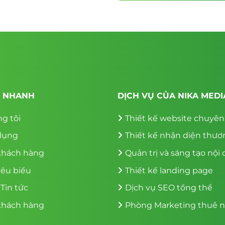
chống nắng, trang trí, ngăn lạnh) đến giải pháp cụ thể
T NHANH
DỊCH VỤ CỦA NIKA MEDI
g tôi
Thiết kế website chuyê
dụng
Thiết kế nhận diện thươ
khách hàng
Quản trị và sáng tạo nội
iêu biểu
Thiết kế landing page
 Tin tức
Dịch vụ SEO tổng thể
khách hàng
Phòng Marketing thuê n