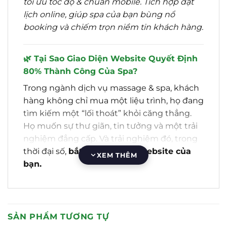
tối ưu tốc độ & chuẩn mobile. Tích hợp đặt
lịch online, giúp spa của bạn bùng nổ
booking và chiếm trọn niềm tin khách hàng.
🌿 Tại Sao Giao Diện Website Quyết Định
80% Thành Công Của Spa?
Trong ngành dịch vụ massage & spa, khách
hàng không chỉ mua một liệu trình, họ đang
tìm kiếm một “lối thoát” khỏi căng thẳng.
Họ muốn sự thư giãn, tin tưởng và một trải
nghiệm đẳng cấp. Và trải nghiệm đó, trong
thời đại số,
bắt đầu ngay từ website của
XEM THÊM
bạn.
Hãy tưởng tượng khách hàng tìm kiếm
“massage thư giãn” và “click” vào một
website:
SẢN PHẨM TƯƠNG TỰ