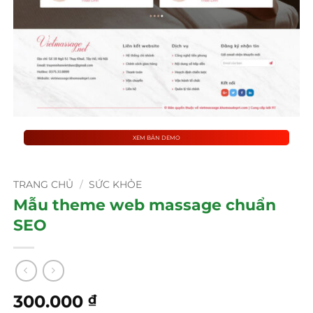
XEM BẢN DEMO
TRANG CHỦ
/
SỨC KHỎE
Mẫu theme web massage chuẩn
SEO
300.000
₫