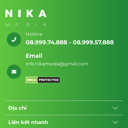
Không giống theme bán hàng thông
thường, một theme massage phải được “đo
ni đóng giày” để chinh phục cảm xúc và tối
ưu cho ngành dịch vụ đặc thù này.
Hotline
08.999.74.888 - 08.999.57.888
Email
info.nikamedia@gmail.com
Địa chỉ
Liên kết nhanh
1. Thiết Kế “Chữa Lành” (Relaxing UI/UX)