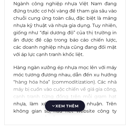
Ngành công nghiệp nhựa Việt Nam đang
đứng trước cơ hội vàng để tham gia sâu vào
chuỗi cung ứng toàn cầu, đặc biệt là mảng
nhựa kỹ thuật và nhựa gia dụng.
Tuy nhiên,
giống như “đại dương đỏ” của thị trường in
ấn được đề cập trong báo cáo chiến lược
,
các doanh nghiệp nhựa cũng đang đối mặt
với áp lực cạnh tranh khốc liệt.
Hàng ngàn xưởng ép nhựa mọc lên với máy
móc tương đương nhau, dẫn đến xu hướng
“hàng hóa hóa” (commoditization)
.
Các nhà
máy bị cuốn vào cuộc chiến về giá gia công,
cạnh tranh từng đồng trên mỗi gram hạt
nhựa, làm xói mòn biên lợi nhuận
.
Trên
XEM THÊM
không gian số, hầu hết website công ty
nhựa đều mắc lỗi chung: giao diện cũ kỹ,
hình ảnh nhà xưởng thiếu chuyên nghiệp