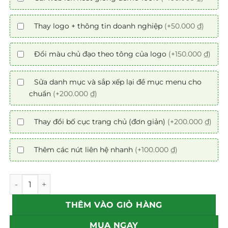
Thay logo + thông tin doanh nghiệp
(+50.000 ₫)
Đổi màu chủ đạo theo tông của logo
(+150.000 ₫)
Sửa danh mục và sắp xếp lại đề mục menu cho
chuẩn
(+200.000 ₫)
Thay đổi bố cục trang chủ (đơn giản)
(+200.000 ₫)
Thêm các nút liên hệ nhanh
(+100.000 ₫)
Mẫu theme Website giới thiệu 9 decol nội thất chuẩn SEO
THÊM VÀO GIỎ HÀNG
MUA NGAY