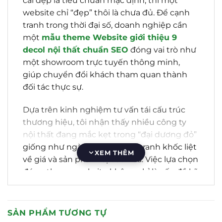
cái đẹp là tiêu chuẩn mặc định, thì một
website chỉ “đẹp” thôi là chưa đủ. Để cạnh
tranh trong thời đại số, doanh nghiệp cần
một
mẫu theme Website giới thiệu 9
decol nội thất chuẩn SEO
đóng vai trò như
một showroom trực tuyến thông minh,
giúp chuyển đổi khách tham quan thành
đối tác thực sự.
Dựa trên kinh nghiệm tư vấn tái cấu trúc
thương hiệu, tôi nhận thấy nhiều công ty
nội thất đang mắc kẹt trong “đại dương đỏ”
giống như ngành in ấn: cạnh tranh khốc liệt
XEM THÊM
về giá và sản phẩm bị bão hòa
.
Việc lựa chọn
đúng theme website không chỉ là vấn đề kỹ
thuật, mà là bước đi chiến lược để thoát
khỏi sự so sánh về giá và xây dựng vị thế
chuyên gia
.
SẢN PHẨM TƯƠNG TỰ