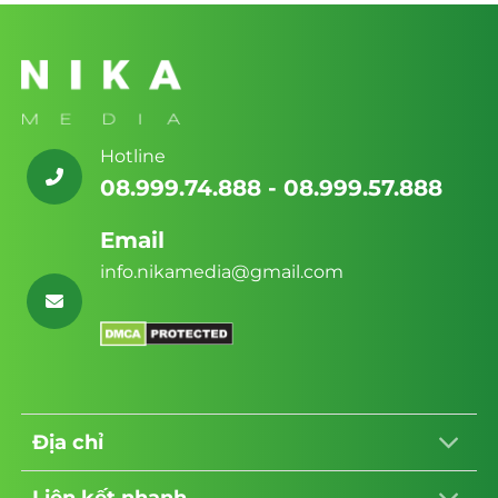
website
Chuẩn
Cao
Noble
SEO
Cấp
Palace
Cùng
2026
Tây
Nika
Thăng
Media
Long:
Giải
pháp
toàn
diện
từ
Hotline
Nika
Media
08.999.74.888 - 08.999.57.888
Email
info.nikamedia@gmail.com
Địa chỉ
Liên kết nhanh