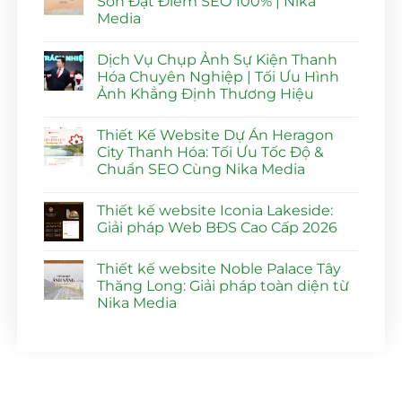
Sơn Đạt Điểm SEO 100% | Nika
Media
Không
có
Dịch Vụ Chụp Ảnh Sự Kiện Thanh
bình
luận
Hóa Chuyên Nghiệp | Tối Ưu Hình
ở
Ảnh Khẳng Định Thương Hiệu
Thiết
Kế
Không
Website
có
Dự
Thiết Kế Website Dự Án Heragon
bình
Án
luận
City Thanh Hóa: Tối Ưu Tốc Độ &
Vlasta
ở
Sầm
Chuẩn SEO Cùng Nika Media
Dịch
Sơn
Vụ
Đạt
Không
Chụp
Điểm
có
Ảnh
Thiết kế website Iconia Lakeside:
SEO
bình
Sự
100%
luận
Giải pháp Web BĐS Cao Cấp 2026
Kiện
ở
|
Thanh
Thiết
Nika
Không
Hóa
Kế
Media
có
Chuyên
Thiết kế website Noble Palace Tây
Website
bình
Nghiệp
Dự
luận
Thăng Long: Giải pháp toàn diện từ
|
Án
ở
Tối
Nika Media
Heragon
Thiết
Ưu
City
kế
Hình
Không
Thanh
website
Ảnh
có
Hóa:
Iconia
Khẳng
bình
Tối
Lakeside:
Định
luận
Ưu
Giải
ở
Thương
Tốc
pháp
Thiết
Hiệu
Độ
Web
kế
&
BĐS