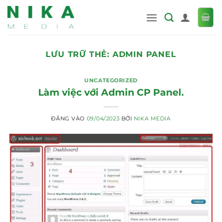
Bỏ
qua
nội
dung
LƯU TRỮ THẺ:
ADMIN PANEL
UNCATEGORIZED
Làm việc với Admin CP Panel.
ĐĂNG VÀO
09/04/2023
BỞI
NIKA MEDIA