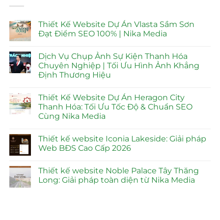
Thiết Kế Website Dự Án Vlasta Sầm Sơn
Đạt Điểm SEO 100% | Nika Media
Không
có
Dịch Vụ Chụp Ảnh Sự Kiện Thanh Hóa
bình
luận
Chuyên Nghiệp | Tối Ưu Hình Ảnh Khẳng
ở
Định Thương Hiệu
Thiết
Kế
Không
Website
có
Dự
Thiết Kế Website Dự Án Heragon City
bình
Án
luận
Thanh Hóa: Tối Ưu Tốc Độ & Chuẩn SEO
Vlasta
ở
Sầm
Cùng Nika Media
Dịch
Sơn
Vụ
Đạt
Không
Chụp
Điểm
có
Ảnh
Thiết kế website Iconia Lakeside: Giải pháp
SEO
bình
Sự
100%
luận
Web BĐS Cao Cấp 2026
Kiện
ở
|
Thanh
Thiết
Nika
Không
Hóa
Kế
Media
có
Chuyên
Thiết kế website Noble Palace Tây Thăng
Website
bình
Nghiệp
Dự
luận
Long: Giải pháp toàn diện từ Nika Media
|
Án
ở
Tối
Heragon
Thiết
Không
Ưu
City
kế
có
Hình
Thanh
website
bình
Ảnh
Hóa:
Iconia
luận
Khẳng
Tối
Lakeside:
ở
Định