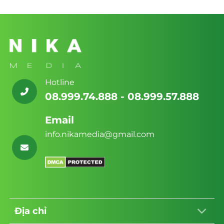
Ưu
Giải
Thiết
Thương
Tốc
pháp
kế
Hiệu
Độ
Web
website
&
BĐS
Noble
Chuẩn
Cao
Palace
SEO
Cấp
Tây
Cùng
2026
Thăng
Nika
Long:
Media
Giải
pháp
toàn
diện
từ
Hotline
Nika
Media
08.999.74.888 - 08.999.57.888
Email
info.nikamedia@gmail.com
Địa chỉ