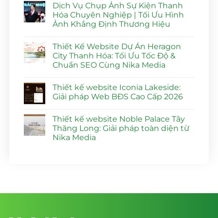
Dịch Vụ Chụp Ảnh Sự Kiện Thanh
bình
luận
Hóa Chuyên Nghiệp | Tối Ưu Hình
ở
Ảnh Khẳng Định Thương Hiệu
Thiết
Kế
Không
Website
có
Dự
Thiết Kế Website Dự Án Heragon
bình
Án
luận
City Thanh Hóa: Tối Ưu Tốc Độ &
Vlasta
ở
Sầm
Chuẩn SEO Cùng Nika Media
Dịch
Sơn
Vụ
Đạt
Không
Chụp
Điểm
có
Ảnh
Thiết kế website Iconia Lakeside:
SEO
bình
Sự
100%
luận
Giải pháp Web BĐS Cao Cấp 2026
Kiện
ở
|
Thanh
Thiết
Nika
Không
Hóa
Kế
Media
có
Chuyên
Thiết kế website Noble Palace Tây
Website
bình
Nghiệp
Dự
luận
Thăng Long: Giải pháp toàn diện từ
|
Án
ở
Tối
Nika Media
Heragon
Thiết
Ưu
City
kế
Hình
Không
Thanh
website
Ảnh
có
Hóa:
Iconia
Khẳng
bình
Tối
Lakeside:
Định
luận
Ưu
Giải
ở
Thương
Tốc
pháp
Thiết
Hiệu
Độ
Web
kế
&
BĐS
website
Chuẩn
Cao
Noble
SEO
Cấp
Palace
Cùng
2026
Tây
Nika
Thăng