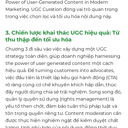
Power of User-Generated Content in Modern
Marketing. UGC Curation đóng vai trò quan trọng
trong việc chọn lọc và tối ưu hóa nội dung này.
3. Chiến lược khai thác UGC hiệu quả: Từ
thu thập đến tối ưu hóa
Chương 3 đi sâu vào việc xây dựng một UGC
strategy toàn diện, giúp doanh nghiệp harnessing
the power of user generated content một cách
hiệu quả. Để turning customers into advocates,
việc đầu tiên là thiết lập kêu gọi hành động (CTA)
rõ ràng cùng cơ chế khuyến khích hấp dẫn, thúc
đẩy người dùng chia sẻ trải nghiệm. Song song đó,
quản lý quyền sử dụng (rights management) là
yếu tố then chốt, đảm bảo tuân thủ pháp luật và
tôn trọng quyền riêng tư. Content moderation cần
được thực hiện nghiêm ngặt để kiểm duyệt chất
lượng, tính phù hợp của nội dung, đồng thời duy