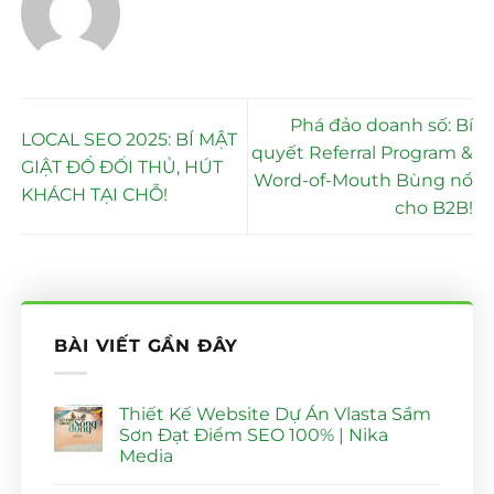
Phá đảo doanh số: Bí
LOCAL SEO 2025: BÍ MẬT
quyết Referral Program &
GIẬT ĐỔ ĐỐI THỦ, HÚT
Word-of-Mouth Bùng nổ
KHÁCH TẠI CHỖ!
cho B2B!
BÀI VIẾT GẦN ĐÂY
Thiết Kế Website Dự Án Vlasta Sầm
Sơn Đạt Điểm SEO 100% | Nika
Media
Không
có