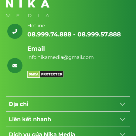
Media
Long:
Giải
pháp
toàn
diện
từ
Hotline
Nika
Media
08.999.74.888 - 08.999.57.888
Email
info.nikamedia@gmail.com
Địa chỉ
Liên kết nhanh
Dịch vụ của Nika Media