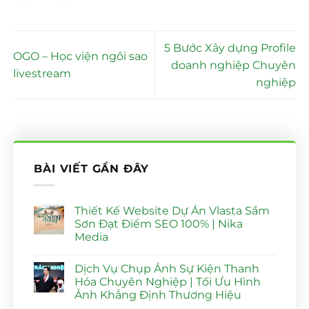
5 Bước Xây dựng Profile
OGO – Học viện ngôi sao
doanh nghiệp Chuyên
livestream
nghiệp
BÀI VIẾT GẦN ĐÂY
Thiết Kế Website Dự Án Vlasta Sầm
Sơn Đạt Điểm SEO 100% | Nika
Media
Không
có
Dịch Vụ Chụp Ảnh Sự Kiện Thanh
bình
luận
Hóa Chuyên Nghiệp | Tối Ưu Hình
ở
Ảnh Khẳng Định Thương Hiệu
Thiết
Kế