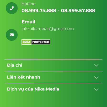
từ
Hotline
Nika
Media
08.999.74.888 - 08.999.57.888
Email
info.nikamedia@gmail.com
Địa chỉ
Liên kết nhanh
Dịch vụ của Nika Media