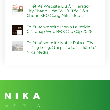
Không
Website
có
Dự
Thiết Kế Website Dự Án Heragon
bình
Án
luận
City Thanh Hóa: Tối Ưu Tốc Độ &
Vlasta
ở
Sầm
Chuẩn SEO Cùng Nika Media
Dịch
Sơn
Vụ
Đạt
Không
Chụp
Điểm
có
Ảnh
Thiết kế website Iconia Lakeside:
SEO
bình
Sự
100%
luận
Giải pháp Web BĐS Cao Cấp 2026
Kiện
ở
|
Thanh
Thiết
Nika
Không
Hóa
Kế
Media
có
Chuyên
Thiết kế website Noble Palace Tây
Website
bình
Nghiệp
Dự
luận
Thăng Long: Giải pháp toàn diện từ
|
Án
ở
Tối
Nika Media
Heragon
Thiết
Ưu
City
kế
Hình
Không
Thanh
website
Ảnh
có
Hóa:
Iconia
Khẳng
bình
Tối
Lakeside:
Định
luận
Ưu
Giải
ở
Thương
Tốc
pháp
Thiết
Hiệu
Độ
Web
kế
&
BĐS
website
Chuẩn
Cao
Noble
SEO
Cấp
Palace
Cùng
2026
Tây
Nika
Thăng
Media
Long:
Giải
pháp
toàn
diện