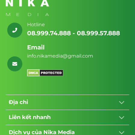
Media
Long:
Giải
pháp
toàn
diện
từ
Hotline
Nika
Media
08.999.74.888 - 08.999.57.888
Email
info.nikamedia@gmail.com
Địa chỉ
Liên kết nhanh
Dịch vụ của Nika Media