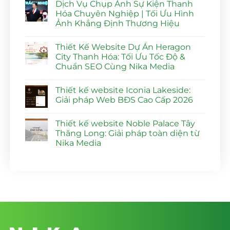
Dịch Vụ Chụp Ảnh Sự Kiện Thanh
bình
luận
Hóa Chuyên Nghiệp | Tối Ưu Hình
ở
Ảnh Khẳng Định Thương Hiệu
Thiết
Kế
Không
Website
có
Dự
Thiết Kế Website Dự Án Heragon
bình
Án
luận
City Thanh Hóa: Tối Ưu Tốc Độ &
Vlasta
ở
Sầm
Chuẩn SEO Cùng Nika Media
Dịch
Sơn
Vụ
Đạt
Không
Chụp
Điểm
có
Ảnh
Thiết kế website Iconia Lakeside:
SEO
bình
Sự
100%
luận
Giải pháp Web BĐS Cao Cấp 2026
Kiện
ở
|
Thanh
Thiết
Nika
Không
Hóa
Kế
Media
có
Chuyên
Thiết kế website Noble Palace Tây
Website
bình
Nghiệp
Dự
luận
Thăng Long: Giải pháp toàn diện từ
|
Án
ở
Tối
Nika Media
Heragon
Thiết
Ưu
City
kế
Hình
Không
Thanh
website
Ảnh
có
Hóa:
Iconia
Khẳng
bình
Tối
Lakeside:
Định
luận
Ưu
Giải
ở
Thương
Tốc
pháp
Thiết
Hiệu
Độ
Web
kế
&
BĐS
website
Chuẩn
Cao
Noble
SEO
Cấp
Palace
Cùng
2026
Tây
Nika
Thăng