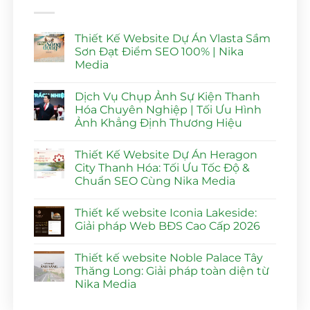
Thiết Kế Website Dự Án Vlasta Sầm
Sơn Đạt Điểm SEO 100% | Nika
Media
Không
có
Dịch Vụ Chụp Ảnh Sự Kiện Thanh
bình
luận
Hóa Chuyên Nghiệp | Tối Ưu Hình
ở
Ảnh Khẳng Định Thương Hiệu
Thiết
Kế
Không
Website
có
Dự
Thiết Kế Website Dự Án Heragon
bình
Án
luận
City Thanh Hóa: Tối Ưu Tốc Độ &
Vlasta
ở
Sầm
Chuẩn SEO Cùng Nika Media
Dịch
Sơn
Vụ
Đạt
Không
Chụp
Điểm
có
Ảnh
Thiết kế website Iconia Lakeside:
SEO
bình
Sự
100%
luận
Giải pháp Web BĐS Cao Cấp 2026
Kiện
ở
|
Thanh
Thiết
Nika
Không
Hóa
Kế
Media
có
Chuyên
Thiết kế website Noble Palace Tây
Website
bình
Nghiệp
Dự
luận
Thăng Long: Giải pháp toàn diện từ
|
Án
ở
Tối
Nika Media
Heragon
Thiết
Ưu
City
kế
Hình
Không
Thanh
website
Ảnh
có