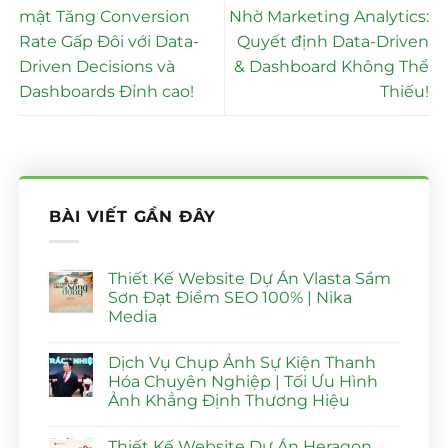
mật Tăng Conversion
Nhờ Marketing Analytics:
Rate Gấp Đôi với Data-
Quyết định Data-Driven
Driven Decisions và
& Dashboard Không Thể
Dashboards Đỉnh cao!
Thiếu!
BÀI VIẾT GẦN ĐÂY
Thiết Kế Website Dự Án Vlasta Sầm
Sơn Đạt Điểm SEO 100% | Nika
Media
Không
có
Dịch Vụ Chụp Ảnh Sự Kiện Thanh
bình
luận
Hóa Chuyên Nghiệp | Tối Ưu Hình
ở
Ảnh Khẳng Định Thương Hiệu
Thiết
Kế
Không
Website
có
Dự
Thiết Kế Website Dự Án Heragon
bình