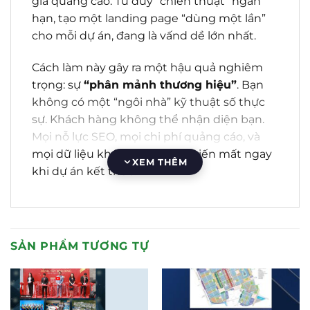
giá quảng cáo. Tư duy “chiến thuật” ngắn
hạn, tạo một landing page “dùng một lần”
cho mỗi dự án, đang là vấnd dề lớn nhất.
Cách làm này gây ra một hậu quả nghiêm
trọng: sự
“phân mảnh thương hiệu”
. Bạn
không có một “ngôi nhà” kỹ thuật số thực
sự. Khách hàng không thể nhận diện bạn.
Mọi nỗ lực SEO, mọi chi phí quảng cáo, và
mọi dữ liệu khách hàng đều biến mất ngay
XEM THÊM
khi dự án kết thúc.
Đã đến lúc phải
tái định vị
.
Để bứt phá, bạn cần chuyển đổi từ một
SẢN PHẨM TƯƠNG TỰ
“người bán hàng” đơn thuần thành một
“chuyên gia tư vấn chiến lược”
.
Mẫu web
bất động sản
06
không phải là một
“theme” thông thường. Nó là một
Nền tảng