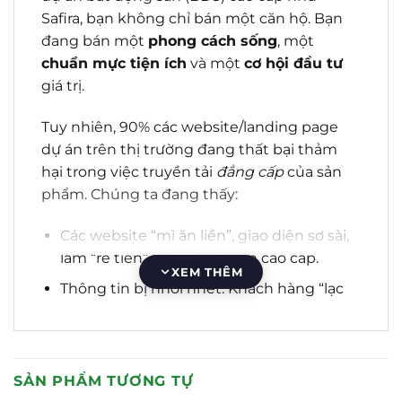
Safira, bạn không chỉ bán một căn hộ. Bạn
đang bán một
phong cách sống
, một
chuẩn mực tiện ích
và một
cơ hội đầu tư
giá trị.
Tuy nhiên, 90% các website/landing page
dự án trên thị trường đang thất bại thảm
hại trong việc truyền tải
đẳng cấp
của sản
phẩm. Chúng ta đang thấy:
Các website “mì ăn liền”, giao diện sơ sài,
làm “rẻ tiền” hóa một dự án cao cấp.
XEM THÊM
Thông tin bị nhồi nhét: Khách hàng “lạc
lối” giữa mặt bằng, chính sách, tiện ích
mà không tìm thấy thứ họ cần.
Trải nghiệm di động (Mobile UX) thảm
SẢN PHẨM TƯƠNG TỰ
họa, tốc độ tải trang chậm, khiến khách