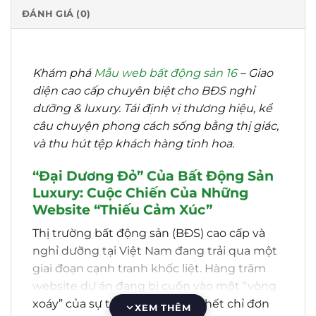
ĐÁNH GIÁ (0)
Khám phá
Mẫu web bất động sản 16
– Giao
diện cao cấp chuyên biệt cho BĐS nghỉ
dưỡng & luxury. Tái định vị thương hiệu, kể
câu chuyện phong cách sống bằng thị giác,
và thu hút tệp khách hàng tinh hoa.
“Đại Dương Đỏ” Của Bất Động Sản
Luxury: Cuộc Chiến Của Những
Website “Thiếu Cảm Xúc”
Thị trường bất động sản (BĐS) cao cấp và
nghỉ dưỡng tại Việt Nam đang trải qua một
giai đoạn cạnh tranh khốc liệt. Hàng trăm
website dự án đang bị cuốn vào một “vòng
xoáy” của sự tương đồng. Hầu hết chỉ đơn
XEM THÊM